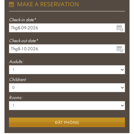
MAKE A RESERVATION
Check-in date*
Check-out date*
Audults:
Childrent:
Rooms:
ĐẶT PHÒNG