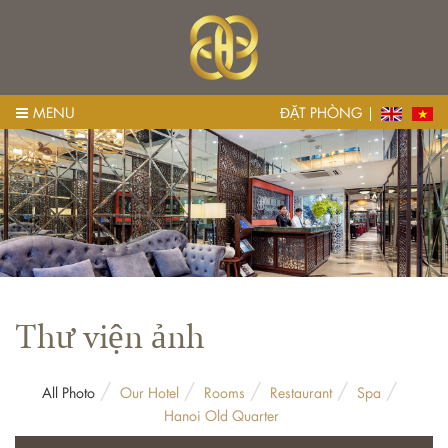
MENU
ĐẶT PHÒNG
Thư viện ảnh
/
/
/
/
/
All Photo
Our Hotel
Rooms
Restaurant
Spa
Hanoi Old Quarter