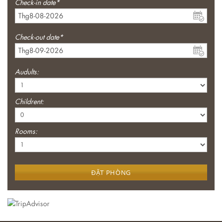
Check-in date*
Check-out date*
Audults:
Childrent:
Rooms:
ĐẶT PHÒNG